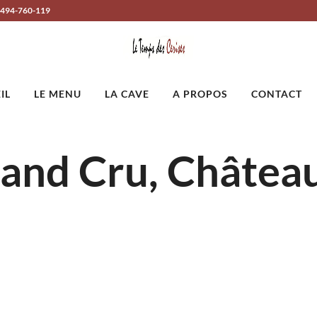
-494-760-119
IL
LE MENU
LA CAVE
A PROPOS
CONTACT
Grand Cru, Châte